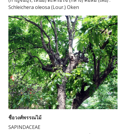
(กาญจนบุรี, เหนือ) ตะคร้อไข่ (กลาง) คอส้ม (เลย) :
Schleichera oleosa (Lour.) Oken
ชื่อวงศ์พรรณไม้
SAPINDACEAE