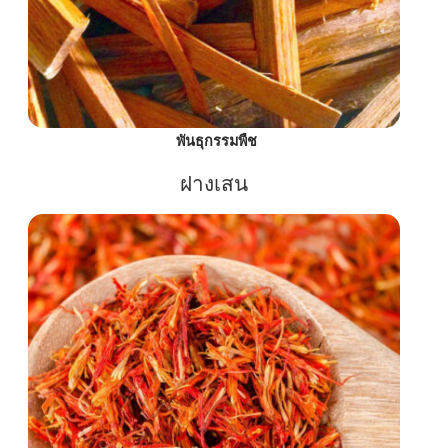
พันธุกรรมพืช
ฝางเสน