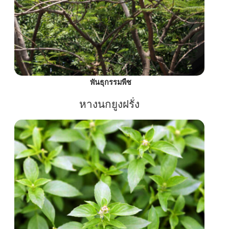
พันธุกรรมพืช
หางนกยูงฝรั่ง