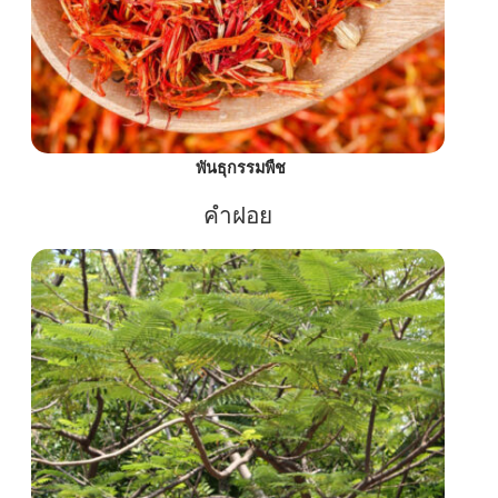
พันธุกรรมพืช
คำฝอย