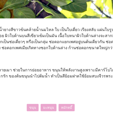
้ำยางสีขาวข้นคล้ายน้ำนมไหล ใบ เป็นใบเดี่ยว เรียงสลับ แผ่นใบรู
้อย ผิวใบด้านบนสีเขียวเข้มเป็นมัน เนื้อใบหนาผิวใบด้านล่างจะส
็นช่อเดี่ยวๆ หรือเป็นกลุ่ม ช่อดอกแยกเพศอยู่บนต้นเดียวกัน ช
ีย ช่อดอกเพศเมียเกิดทางซอกใบด้านล่าง ก้านช่อดอกขนาดใหญ่กว่าช
หายเมา ช่วยในการย่อยอาหาร ขนุนให้พลังงานสูงเพราะมีคาร์โบไฮเ
 กรัก ของต้นขนุนนำไปต้มน้ำ ทำเป็นสีย้อมฝาดใช้ย้อมสบงจีวรพระ
ขนุน
มะหนุน
หมักหมี๊