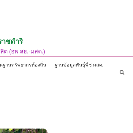
ราชดำริ
ิต (อพ.สธ.-มสด.)
นฐานทรัพยากรท้องถิ่น
ฐานข้อมูลพันธุ์พืช มสด.