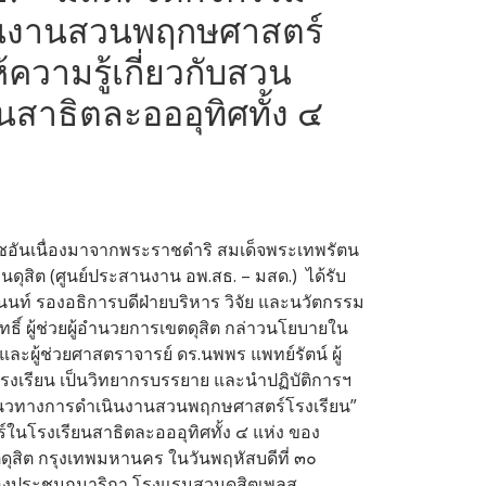
นงานสวนพฤกษศาสตร์
ให้ความรู้เกี่ยวกับสวน
สาธิตละอออุทิศทั้ง ๔
ชอันเนื่องมาจากพระราชดำริ สมเด็จพระเทพรัตน
ุสิต (ศูนย์ประสานงาน อพ.สธ. – มสด.) ได้รับ
นท์ รองอธิการบดีฝ่ายบริหาร วิจัย และนวัตกรรม
ธิ์ ผู้ช่วยผู้อำนวยการเขตดุสิต กล่าวนโยบายใน
ละผู้ช่วยศาสตราจารย์ ดร.นพพร แพทย์รัตน์ ผู้
เรียน เป็นวิทยากรบรรยาย และนำปฏิบัติการฯ
 แนวทางการดำเนินงานสวนพฤกษศาสตร์โรงเรียน”
ตร์ในโรงเรียนสาธิตละอออุทิศทั้ง ๔ แห่ง ของ
ตดุสิต กรุงเทพมหานคร ในวันพฤหัสบดีที่ ๓๐
งประชุมกุมาริกา โรงแรมสวนดุสิตเพลส