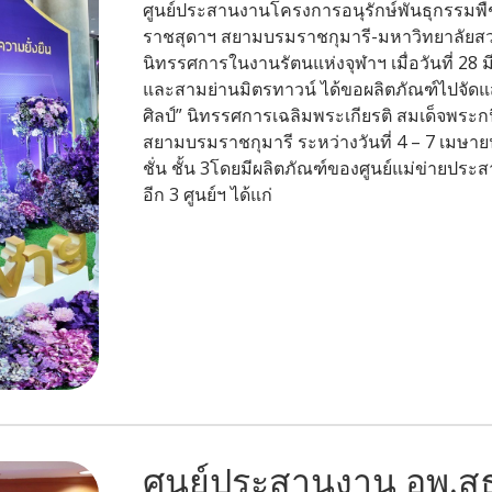
ศูนย์ประสานงานโครงการอนุรักษ์พันธุกรรมพื
ราชสุดาฯ สยามบรมราชกุมารี-มหาวิทยาลัยสวนด
นิทรรศการในงานรัตนแห่งจุฬาฯ เมื่อวันที่ 28 ม
และสามย่านมิตรทาวน์ ได้ขอผลิตภัณฑ์ไปจัดแ
ศิลป์” นิทรรศการเฉลิมพระเกียรติ สมเด็จพร
สยามบรมราชกุมารี ระหว่างวันที่ 4 – 7 เมษา
ชั่น ชั้น 3โดยมีผลิตภัณฑ์ของศูนย์แม่ข่ายปร
อีก 3 ศูนย์ฯ ได้แก่
ศูนย์ประสานงาน อพ.สธ