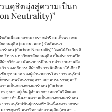
นดุสิตมุ่งสู่ความเป็นก
n Neutrality)”
ืชอันเนื่องมาจากพระราชดำริ สมเด็จพระเทพ
สวนดุสิต (อพ.สธ.-มสด.) จัดสัมมนา
าร์บอน (Carbon Neutrality)” โดยได้รับเกียรติ
่ายบริหาร มหาวิทยาลัยสวนดุสิต เป็นประธานเปิด
ดีฝ่ายวิจัยและพัฒนาการศึกษา กล่าวรายงานถึง
แก้ว รองอธิการบดีฝ่ายกิจการนักศึกษาให้เกียรติ
ณพรชัย จุฑามาศ รองผู้อำนวยการโครงการอนุรักษ์
เด็จพระเทพรัตนราชสุดาฯ สยามบรมราชกุมารี
งสู่ความเป็นกลางทางคาร์บอน (Carbon
.ยุธยา อยู่เย็น ผู้อำนวยการสถาบันวิจัยและ
ิศทางการดำเนินงานความเป็นกลางทางคาร์บอน
การอนุรักษ์พันธุ์กรรมพืชอันเนื่องมาจากพระ
ราชกุมารี มหาวิทยาลัยสวนดุสิต (อพ.สธ. –