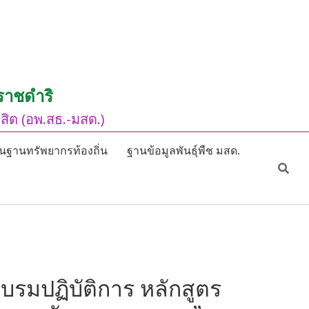
ราชดำริ
ิต (อพ.สธ.-มสด.)
นฐานทรัพยากรท้องถิ่น
ฐานข้อมูลพันธุ์พืช มสด.
บรมปฏิบัติการ หลักสูตร