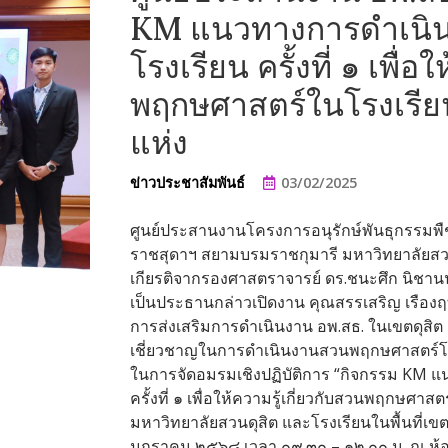
KM แนวทางการดำเนิ
โรงเรียน ครั้งที่ ๑ เพื่อ
พฤกษศาสตร์ในโรงเรียน
แห่ง
ข่าวประชาสัมพันธ์
03/02/2025
ศูนย์ประสานงานโครงการอนุรักษ์พันธุกรรมพื
ราชสุดาฯ สยามบรมราชกุมารี มหาวิทยาลัยสวนด
เกียรติจากรองศาสตราจารย์ ดร.ชนะศึก นิชานน
เป็นประธานกล่าวเปิดงาน คุณสรรเสริญ เรืองฤท
การส่งเสริมการดำเนินงาน อพ.สธ. ในเขตดุสิต แ
เชี่ยวชาญในการดำเนินงานสวนพฤกษศาสตร์โรง
ในการจัดอมรมเชิงปฏิบัติการ “กิจกรรม KM
ครั้งที่ ๑ เพื่อให้ความรู้เกี่ยวกับสวนพฤกษศาส
มหาวิทยาลัยสวนดุสิต และโรงเรียนในพื้นที่เข
มกราคม ๒๕๖๘ เวลา ๐๙.๓๐ – ๑๒.๐๐ น. ณ ห้อ