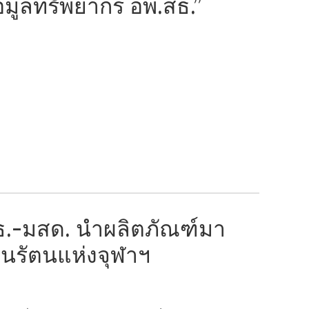
้อมูลทรัพยากร อพ.สธ.”
ธ.-มสด. นำผลิตภัณฑ์มา
นรัตนแห่งจุฬาฯ