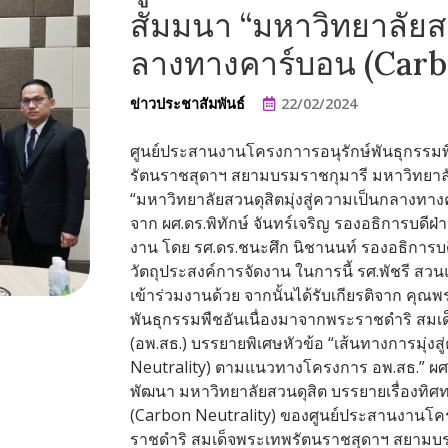
สัมมนา “มหาวิทยาลัยสว
ลางทางคาร์บอน (Carbo
ข่าวประชาสัมพันธ์
22/02/2024
ศูนย์ประสานงานโครงกาารอนุรักษ์พันธุกรรมพ
รัตนราชสุดาฯ สยามบรมราชกุมารี มหาวิทยาลัย
“มหาวิทยาลัยสวนดุสิตมุ่งสู่ความเป็นกลางทางค
จาก ผศ.ดร.พิทักษ์ จันทร์เจริญ รองอธิการบดีฝ
งาน โดย รศ.ดร.ชนะศึก นิชานนท์ รองอธิการบ
วัตถุประสงค์การจัดงาน ในการนี้ รศ.พัชรี สวน
เข้าร่วมงานด้วย จากนั้นได้รับเกียรติจาก คุ
พันธุกรรมพืชอันเนื่องมาจากพระราชดำริ สม
(อพ.สธ.) บรรยายพิเศษหัวข้อ “เส้นทางการมุ่
Neutrality) ตามแนวทางโครงการ อพ.สธ.” ผศ.ดร
พัฒนา มหาวิทยาลัยสวนดุสิต บรรยายเรื่องท
(Carbon Neutrality) ของศูนย์ประสานงานโครง
ราชดำริ สมเด็จพระเทพรัตนราชสุดาฯ สยามบรม