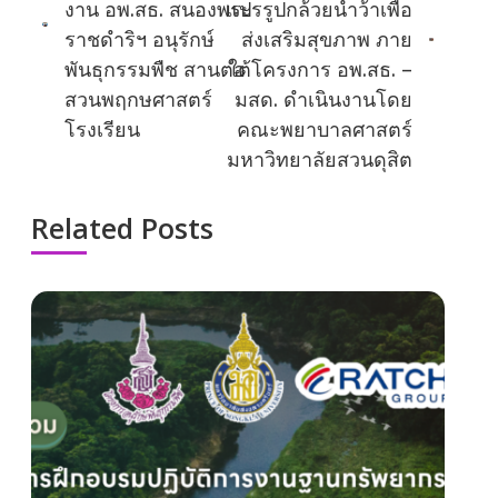
งาน อพ.สธ. สนองพระ
แปรรูปกล้วยน้ำว้าเพื่อ
ราชดำริฯ อนุรักษ์
ส่งเสริมสุขภาพ ภาย
พันธุกรรมพืช สานต่อ
ใต้โครงการ อพ.สธ. –
สวนพฤกษศาสตร์
มสด. ดำเนินงานโดย
โรงเรียน
คณะพยาบาลศาสตร์
มหาวิทยาลัยสวนดุสิต
Related Posts