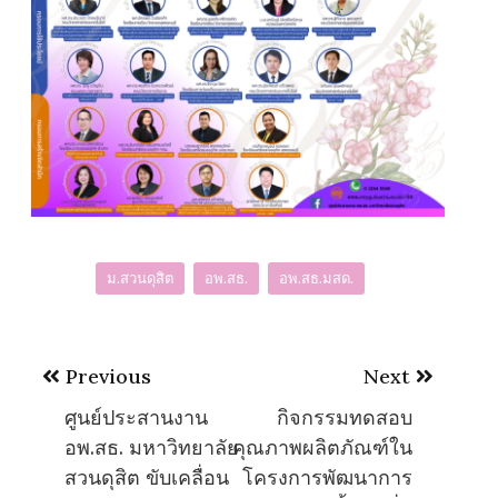
ม.สวนดุสิต
อพ.สธ.
อพ.สธ.มสด.
Post
Previous
Next
navigation
ศูนย์ประสานงาน
กิจกรรมทดสอบ
อพ.สธ. มหาวิทยาลัย
คุณภาพผลิตภัณฑ์ใน
สวนดุสิต ขับเคลื่อน
โครงการพัฒนาการ